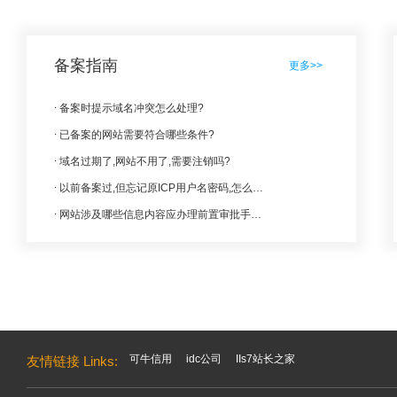
备案指南
更多>>
备案时提示域名冲突怎么处理?
已备案的网站需要符合哪些条件?
域名过期了,网站不用了,需要注销吗?
以前备案过,但忘记原ICP用户名密码,怎么找回?
网站涉及哪些信息内容应办理前置审批手续?
可牛信用
idc公司
IIs7站长之家
友情链接 Links: