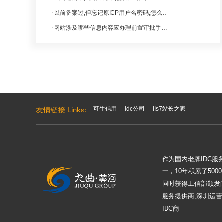
以前备案过,但忘记原ICP用户名密码,怎么找回?
网站涉及哪些信息内容应办理前置审批手续?
可牛信用
idc公司
IIs7站长之家
友情链接 Links:
作为国内老牌IDC
一，10年积累了50
同时获得工信部颁发的
服务提供商,深圳运营
IDC商