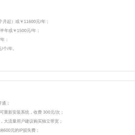
个月起）或￥11600元/年；
半年或￥1500元/年；
/年；
元/个/年。
开通；
重新安装系统，收费 300元/次；
宽，大流量用户建议购买独立带宽；
600元的IP损失费；