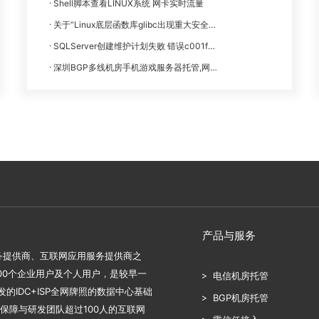
Shell脚本查看LINUX系统 网卡实时流量
关于“Linux底层函数库glibc出现重大安全漏洞”公告
SQLServer创建维护计划失败 错误c001f011
深圳BGP多线机房手机游戏服务器托管,网页游戏服务器
产品与服务
服务提供商、互联网应用服务提供商之
000个企业用户及个人用户，是较早一
电信机房托管
的IDC+ISP全网牌照的数据中心基础
BGP机房托管
保障与研发团队超过100人的互联网