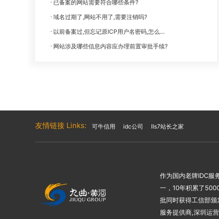
已备案的网站需要符合哪些条件?
域名过期了,网站不用了,需要注销吗?
以前备案过,但忘记原ICP用户名密码,怎么找回?
网站涉及哪些信息内容应办理前置审批手续?
友情链接 Links:
可牛信用
idc公司
IIs7站长之家
作为国内老牌IDC
一，10年积累了50
批同时获得工信部颁发
服务提供商,深圳运营